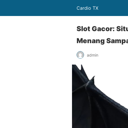
Cardio TX
Slot Gacor: Si
Menang Sampa
admin