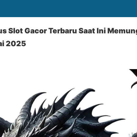
tus Slot Gacor Terbaru Saat Ini Memu
i 2025