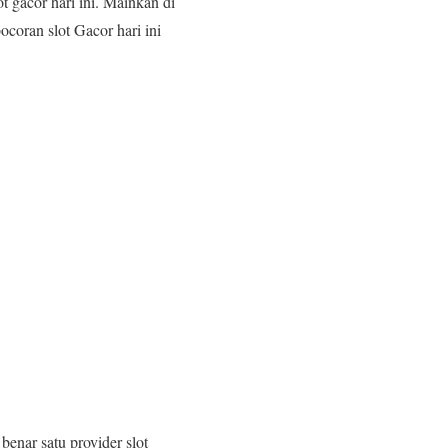
 gacor hari ini. Mainkan di
ocoran slot Gacor hari ini
benar satu provider slot