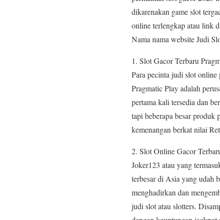
dikarenakan game slot tergaco
online terlengkap atau link 
Nama nama website Judi Slo
1. Slot Gacor Terbaru Pragm
Para pecinta judi slot onlin
Pragmatic Play adalah perus
pertama kali tersedia dan be
tapi beberapa besar produk p
kemenangan berkat nilai Ret
2. Slot Online Gacor Terbar
Joker123 atau yang termasuk
terbesar di Asia yang udah 
menghadirkan dan mengemban
judi slot atau slotters. Dis
dengan keuntungan jackpot 