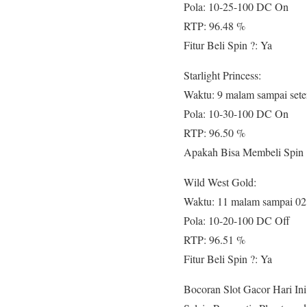
Pola: 10-25-100 DC On
RTP: 96.48 %
Fitur Beli Spin ?: Ya
Starlight Princess:
Waktu: 9 malam sampai set
Pola: 10-30-100 DC On
RTP: 96.50 %
Apakah Bisa Membeli Spin 
Wild West Gold:
Waktu: 11 malam sampai 02
Pola: 10-20-100 DC Off
RTP: 96.51 %
Fitur Beli Spin ?: Ya
Bocoran Slot Gacor Hari In