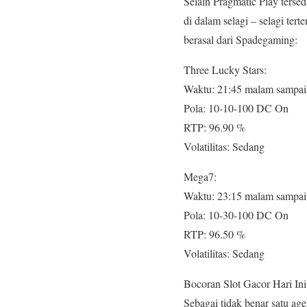
Selain Pragmatic Play terse
di dalam selagi – selagi ter
berasal dari Spadegaming:
Three Lucky Stars:
Waktu: 21:45 malam sampai
Pola: 10-10-100 DC On
RTP: 96.90 %
Volatilitas: Sedang
Mega7:
Waktu: 23:15 malam sampai 
Pola: 10-30-100 DC On
RTP: 96.50 %
Volatilitas: Sedang
Bocoran Slot Gacor Hari In
Sebagai tidak benar satu age