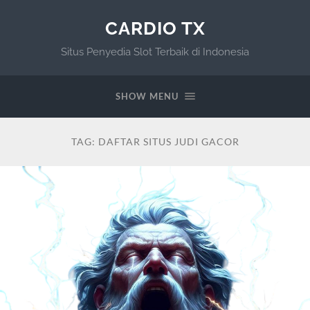
CARDIO TX
Situs Penyedia Slot Terbaik di Indonesia
SHOW MENU
TAG:
DAFTAR SITUS JUDI GACOR