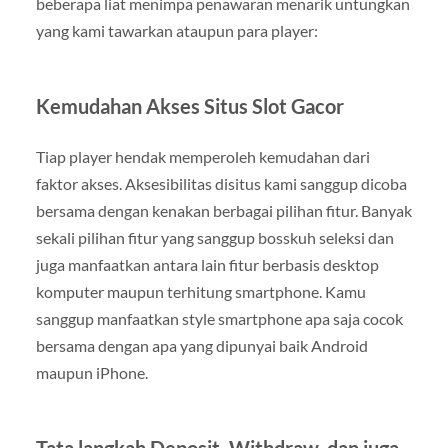
beberapa liat menimpa penawaran menarik untungkan
yang kami tawarkan ataupun para player:
Kemudahan Akses Situs Slot Gacor
Tiap player hendak memperoleh kemudahan dari
faktor akses. Aksesibilitas disitus kami sanggup dicoba
bersama dengan kenakan berbagai pilihan fitur. Banyak
sekali pilihan fitur yang sanggup bosskuh seleksi dan
juga manfaatkan antara lain fitur berbasis desktop
komputer maupun terhitung smartphone. Kamu
sanggup manfaatkan style smartphone apa saja cocok
bersama dengan apa yang dipunyai baik Android
maupun iPhone.
Tata langkah Deposit, Withdraw, dan juga