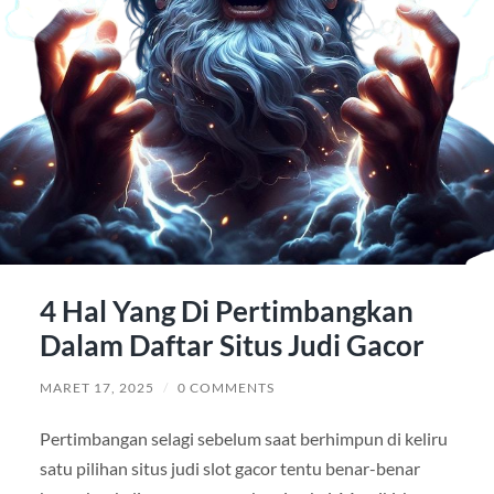
4 Hal Yang Di Pertimbangkan
Dalam Daftar Situs Judi Gacor
MARET 17, 2025
/
0 COMMENTS
Pertimbangan selagi sebelum saat berhimpun di keliru
satu pilihan situs judi slot gacor tentu benar-benar