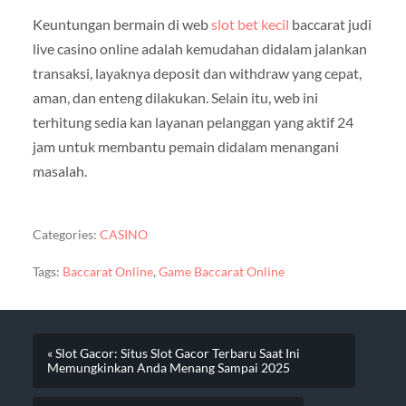
Keuntungan bermain di web
slot bet kecil
baccarat judi
live casino online adalah kemudahan didalam jalankan
transaksi, layaknya deposit dan withdraw yang cepat,
aman, dan enteng dilakukan. Selain itu, web ini
terhitung sedia kan layanan pelanggan yang aktif 24
jam untuk membantu pemain didalam menangani
masalah.
Categories:
CASINO
Tags:
Baccarat Online
,
Game Baccarat Online
« Slot Gacor: Situs Slot Gacor Terbaru Saat Ini
Memungkinkan Anda Menang Sampai 2025