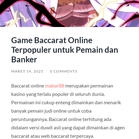
Game Baccarat Online
Terpopuler untuk Pemain dan
Banker
MARET 14, 2025
/
0 COMMENTS
Baccarat online
mabar88
merupakan permainan
kasino yang terlalu populer di seluruh dunia.
Permainan ini cukup enteng dimainkan dan menarik
banyak pemain judi online untuk coba
peruntungannya. Baccarat online terhitung ada
didalam versi duwit asli yang dapat dimainkan di agen
baccarat atau web baccarat terpercaya.