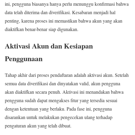
ini, pengguna biasanya hanya perlu menunggu konfirmasi bahwa
data telah diterima dan diverifikasi. Kesabaran menjadi hal
penting, karena proses ini memastikan bahwa akun yang akan
diaktifkan benar-benar siap digunakan.
Aktivasi Akun dan Kesiapan
Penggunaan
Tahap akhir dari proses pendaftaran adalah aktivasi akun. Setelah
semua data diverifikasi dan dinyatakan valid, akun pengguna
akan diaktifkan secara penuh. Aktivasi ini menandakan bahwa
pengguna sudah dapat mengakses fitur yang tersedia sesuai
dengan ketentuan yang berlaku. Pada fase ini, pengguna
disarankan untuk melakukan pengecekan ulang terhadap
pengaturan akun yang telah dibuat.