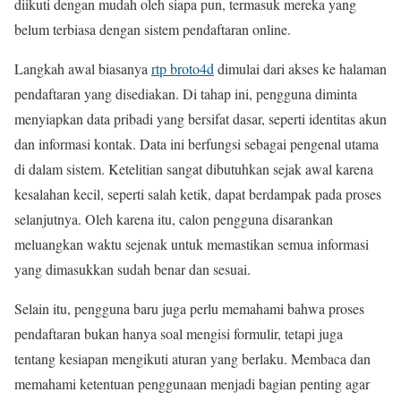
diikuti dengan mudah oleh siapa pun, termasuk mereka yang
belum terbiasa dengan sistem pendaftaran online.
Langkah awal biasanya
rtp broto4d
dimulai dari akses ke halaman
pendaftaran yang disediakan. Di tahap ini, pengguna diminta
menyiapkan data pribadi yang bersifat dasar, seperti identitas akun
dan informasi kontak. Data ini berfungsi sebagai pengenal utama
di dalam sistem. Ketelitian sangat dibutuhkan sejak awal karena
kesalahan kecil, seperti salah ketik, dapat berdampak pada proses
selanjutnya. Oleh karena itu, calon pengguna disarankan
meluangkan waktu sejenak untuk memastikan semua informasi
yang dimasukkan sudah benar dan sesuai.
Selain itu, pengguna baru juga perlu memahami bahwa proses
pendaftaran bukan hanya soal mengisi formulir, tetapi juga
tentang kesiapan mengikuti aturan yang berlaku. Membaca dan
memahami ketentuan penggunaan menjadi bagian penting agar